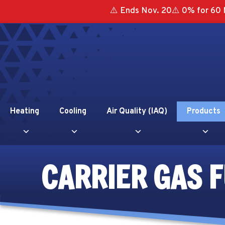
Skip
Skip
Site
⚠️ Ends Nov. 20⚠️ 0% for 60 
to
to
map
Content
navigation
Heating
Cooling
Air Quality (IAQ)
Products
CARRIER GAS 