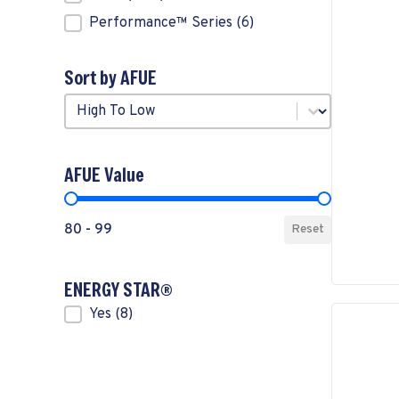
Performance™ Series
(6)
Sort by AFUE
Sort by AFUE
Sort by AFUE
AFUE Value
AFUE Value
80 - 99
Reset
ENERGY STAR®
ENERGY STAR®
Yes
(8)