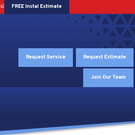
FREE Instal Estimate
s!
Request Service
Request Estimate
Join Our Team