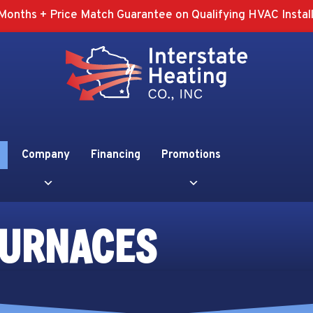
Months + Price Match Guarantee on Qualifying HVAC Install
Company
Financing
Promotions
FURNACES