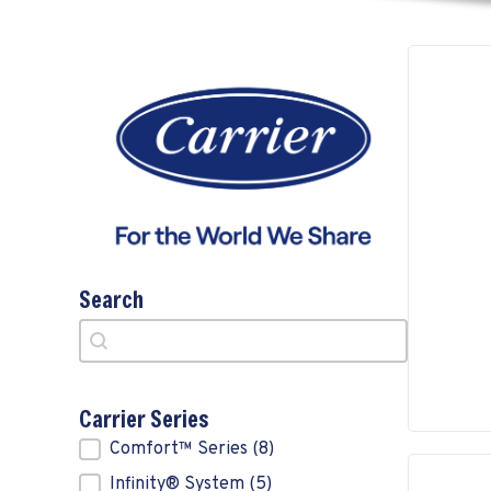
Search
Search
Search
Carrier Series
Carrier Series
Comfort™ Series
(8)
Infinity® System
(5)